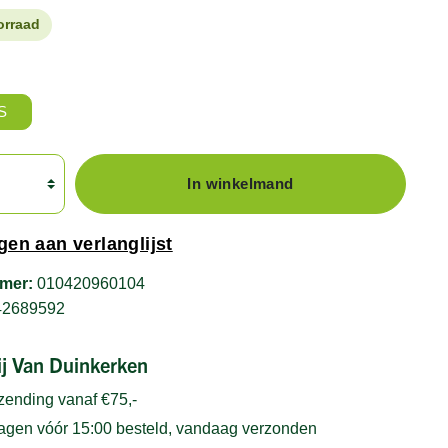
orraad
S
In winkelmand
en aan verlanglijst
mer:
010420960104
42689592
bij Van Duinkerken
rzending vanaf €75,-
gen vóór 15:00 besteld, vandaag verzonden