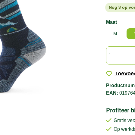
Nog 3 op vo
Maat
M
Toevoeg
Productnum
EAN:
01976
Profiteer 
Gratis ve
Op werkda