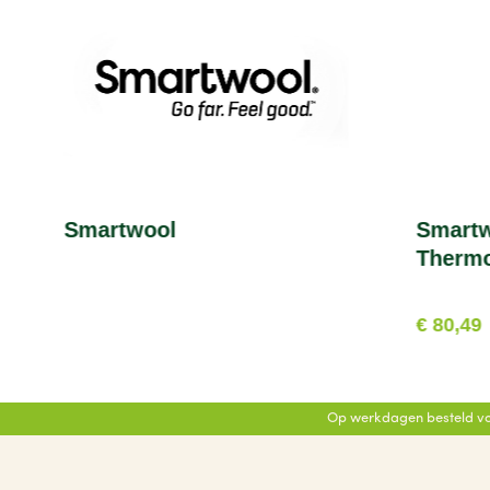
Smartwool
Smartwool Ther
Thermo
€ 80,49
Op werkdagen besteld vo