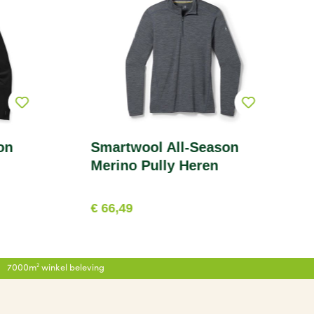
on
Smartwool All-Season
Merino Pully Heren
€ 66,49
7000m² winkel beleving