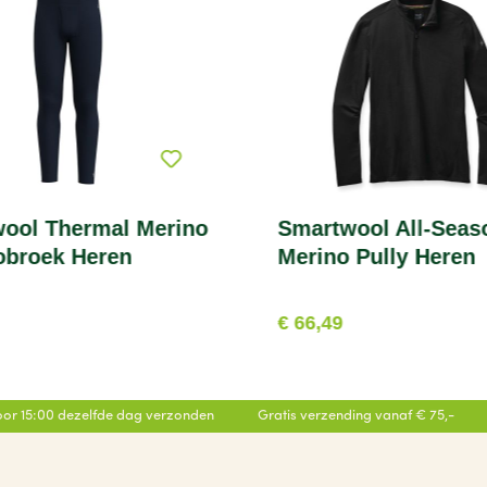
mal Merino
Smartwool All-Seas
broek Heren
Merino Pully Heren
€ 66,49
or 15:00 dezelfde dag verzonden
Gratis verzending vanaf € 75,-