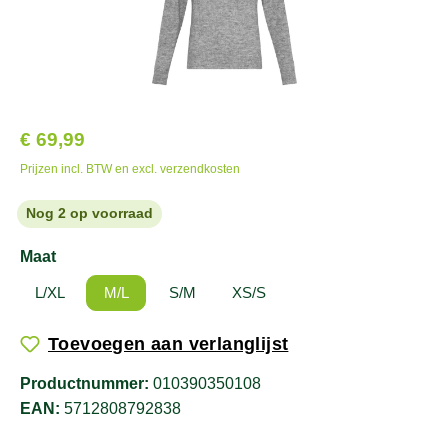
€ 69,99
Prijzen incl. BTW en excl. verzendkosten
Nog 2 op voorraad
Maat
L/XL
M/L
S/M
XS/S
Toevoegen aan verlanglijst
Productnummer:
010390350108
EAN:
5712808792838