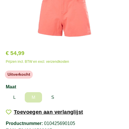
€ 54,99
Prijzen incl. BTW en excl. verzendkosten
Uitverkocht
Maat
L
M
S
Toevoegen aan verlanglijst
Productnummer:
010425690105