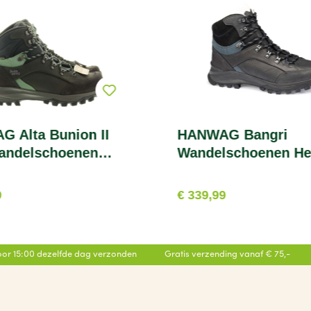
 Alta Bunion II
HANWAG Bangri
andelschoenen
Wandelschoenen He
9
€ 339,99
or 15:00 dezelfde dag verzonden
Gratis verzending vanaf € 75,-