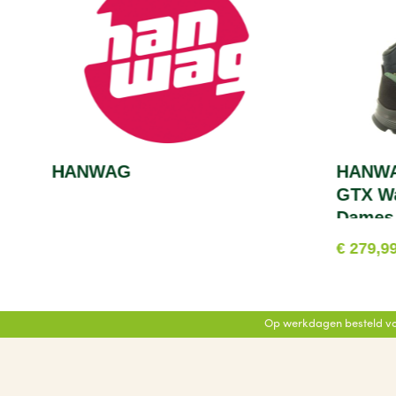
HANWAG
HANWAG
GTX W
Dames
€ 279,9
Op werkdagen besteld vo