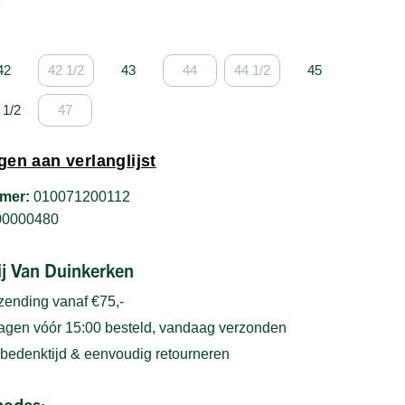
42
42 1/2
43
44
44 1/2
45
 1/2
47
en aan verlanglijst
mer:
010071200112
00000480
bij Van Duinkerken
rzending vanaf €75,-
gen vóór 15:00 besteld, vandaag verzonden
bedenktijd & eenvoudig retourneren
hodes: