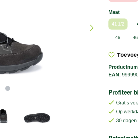
Maat
41 1/2
46
46
Toevoeg
Productnum
EAN:
99999
Profiteer 
Gratis ve
Op werkda
30 dagen 
Betaalmet