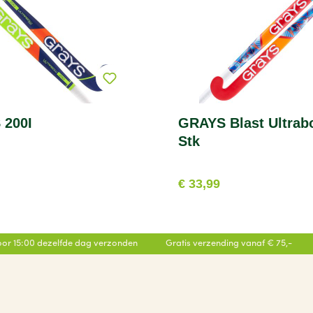
 200I
GRAYS Blast Ultrab
Stk
€ 33,99
or 15:00 dezelfde dag verzonden
Gratis verzending vanaf € 75,-