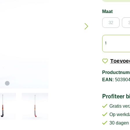
Maat
32
Toevoeg
Productnum
EAN:
50390
Profiteer 
Gratis ve
Op werkda
30 dagen 