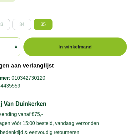
33
34
35
In winkelmand
en aan verlanglijst
mer:
010342730120
44435559
bij Van Duinkerken
rzending vanaf €75,-
gen vóór 15:00 besteld, vandaag verzonden
bedenktijd & eenvoudig retourneren