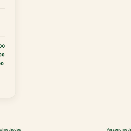
:00
:00
00
almethodes
Verzendmet