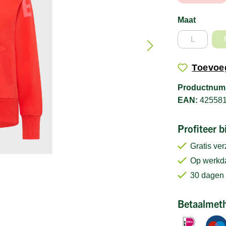
Maat
L
Toevoeg
Productnum
EAN:
42558
Profiteer 
Gratis ve
Op werkda
30 dagen 
Betaalmet