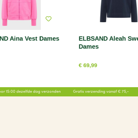
ND Aina Vest Dames
ELBSAND Aleah Swe
Dames
€ 69,99
or 15:00 dezelfde dag verzonden
Gratis verzending vanaf € 75,-