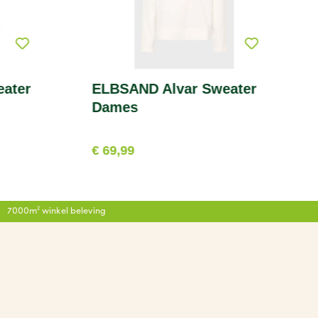
ater
ELBSAND Alvar Sweater
Dames
€ 69,99
7000m² winkel beleving