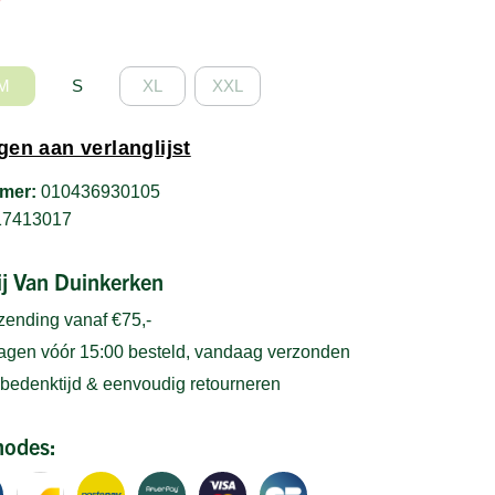
M
S
XL
XXL
en aan verlanglijst
mer:
010436930105
17413017
bij Van Duinkerken
rzending vanaf €75,-
gen vóór 15:00 besteld, vandaag verzonden
bedenktijd & eenvoudig retourneren
hodes: