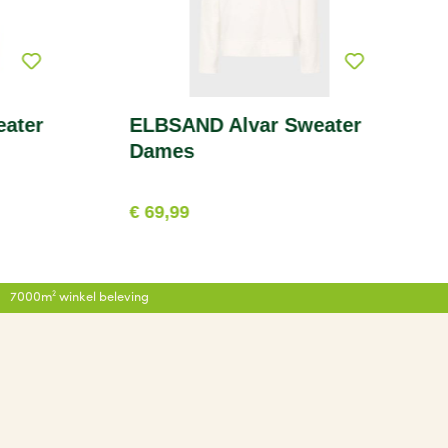
ater
ELBSAND Alvar Sweater
Dames
€ 69,99
7000m² winkel beleving