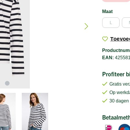
Maat
L
Toevoeg
Productnum
EAN:
42558
Profiteer 
Gratis ve
Op werkda
30 dagen 
Betaalmet