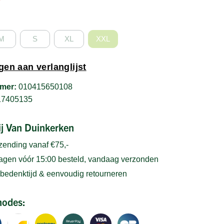
M
S
XL
XXL
en aan verlanglijst
mer:
010415650108
17405135
bij Van Duinkerken
rzending vanaf €75,-
gen vóór 15:00 besteld, vandaag verzonden
bedenktijd & eenvoudig retourneren
hodes: