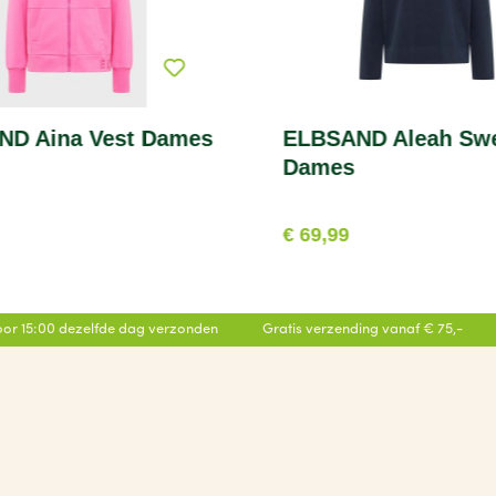
ND Aina Vest Dames
ELBSAND Aleah Swe
Dames
€ 69,99
or 15:00 dezelfde dag verzonden
Gratis verzending vanaf € 75,-