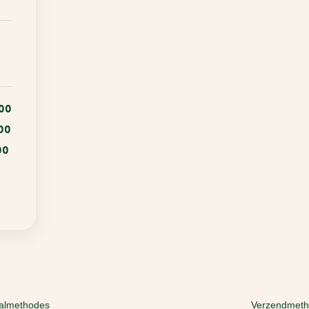
:00
:00
00
almethodes
Verzendmet