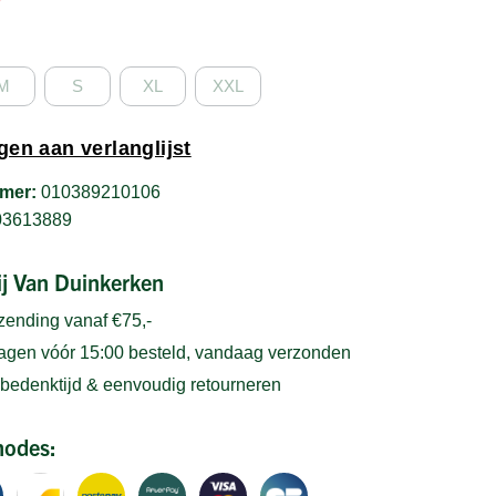
M
S
XL
XXL
en aan verlanglijst
mer:
010389210106
03613889
bij Van Duinkerken
rzending vanaf €75,-
gen vóór 15:00 besteld, vandaag verzonden
bedenktijd & eenvoudig retourneren
hodes: