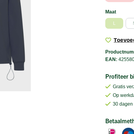
Maat
L
Toevoeg
Productnum
EAN:
42558
Profiteer 
Gratis ve
Op werkda
30 dagen 
Betaalmet