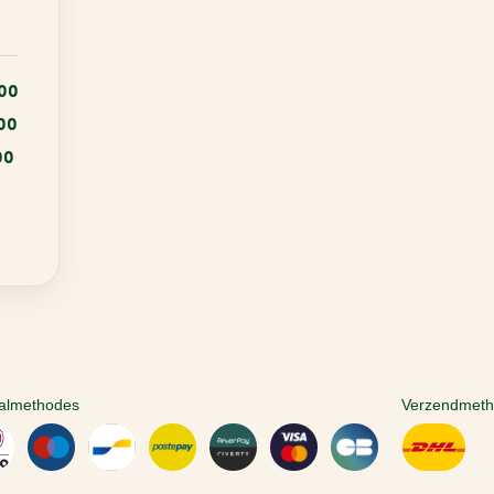
:00
:00
00
almethodes
Verzendmet