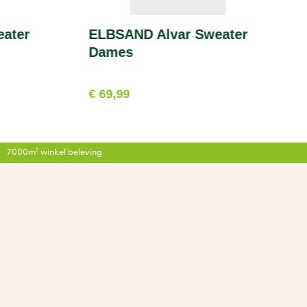
ater
ELBSAND Alvar Sweater
Dames
€ 69,99
7000m² winkel beleving