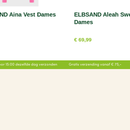
ND Aina Vest Dames
ELBSAND Aleah Swe
Dames
€ 69,99
or 15:00 dezelfde dag verzonden
Gratis verzending vanaf € 75,-