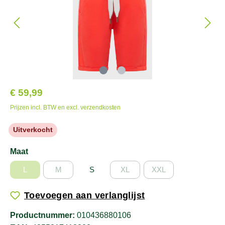
€ 59,99
Prijzen incl. BTW en excl. verzendkosten
Uitverkocht
Maat
L
M
S
XL
XXL
Toevoegen aan verlanglijst
Productnummer:
010436880106