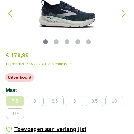
€ 179,99
Prijzen incl. BTW en excl. verzendkosten
Uitverkocht
Maat
7,5
8
8,5
9
9,5
10
10,5
Toevoegen aan verlanglijst