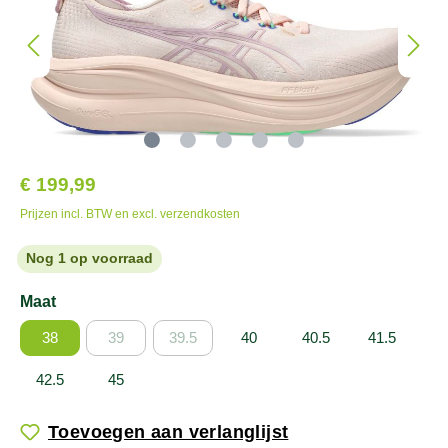
€ 199,99
Prijzen incl. BTW en excl. verzendkosten
Nog 1 op voorraad
Maat
38
39
39.5
40
40.5
41.5
42.5
45
Toevoegen aan verlanglijst