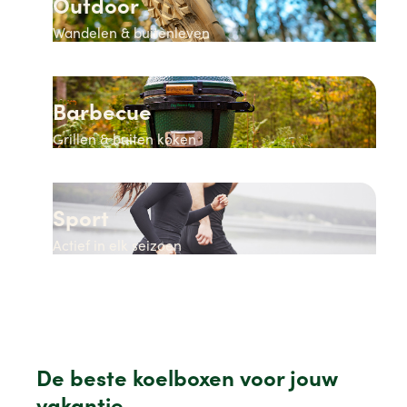
Outdoor
Wandelen & buitenleven
Barbecue
Grillen & buiten koken
Sport
Actief in elk seizoen
De beste koelboxen voor jouw
vakantie