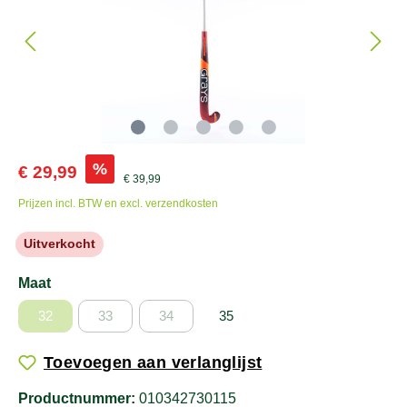
%
€ 29,99
€ 39,99
Prijzen incl. BTW en excl. verzendkosten
Uitverkocht
Maat
32
33
34
35
Toevoegen aan verlanglijst
Productnummer:
010342730115